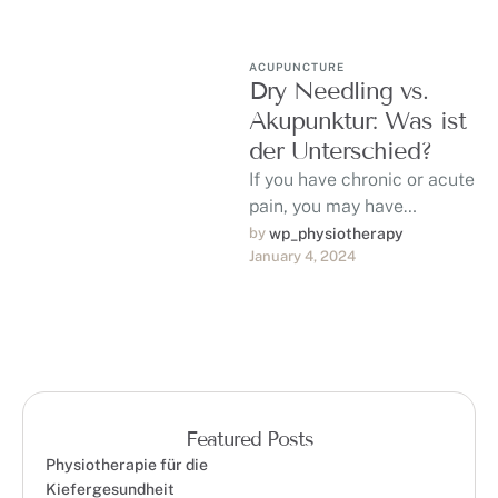
ACUPUNCTURE
Dry Needling vs.
Akupunktur: Was ist
der Unterschied?
If you have chronic or acute
pain, you may have
considered both dry
by 
wp_physiotherapy
January 4, 2024
needling and acupuncture
for pain …
Featured Posts
Physiotherapie für die
Kiefergesundheit